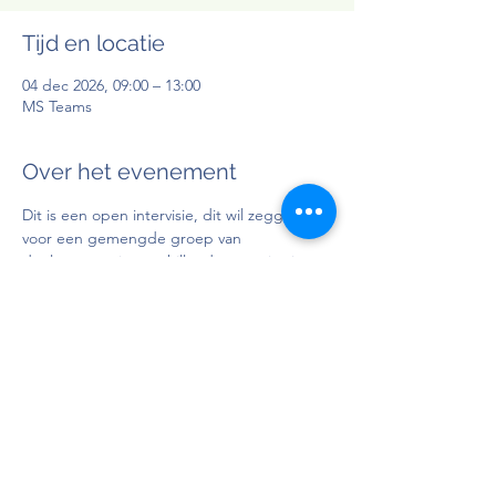
Tijd en locatie
04 dec 2026, 09:00 – 13:00
MS Teams
Over het evenement
Dit is een open intervisie, dit wil zeggen 
voor een gemengde groep van 
deelnemers uit verschillende organisaties. 
De intervisie gaat online door en kost 
€85,00 (excl. BTW).
Doelgroep
: Personen in bezit van attest 
BelRAI screener (Sociaal Supplement)-
basisopleiding/-indicatiesteller
Docent
: 
Charlotte Libbrecht
Deel dit evenement