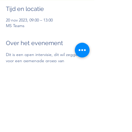
Tijd en locatie
20 nov 2023, 09:00 – 13:00
MS Teams
Over het evenement
Dit is een open intervisie, dit wil zeggen 
voor een gemengde groep van 
deelnemers uit verschillende organisaties. 
De intervisie gaat online door en kost 
€85,00 (excl. BTW).
Doelgroep
: Personen in bezit van attest 
BelRAI LTCF trainer
Docent
: 
Charlotte Libbrecht
Deel dit evenement