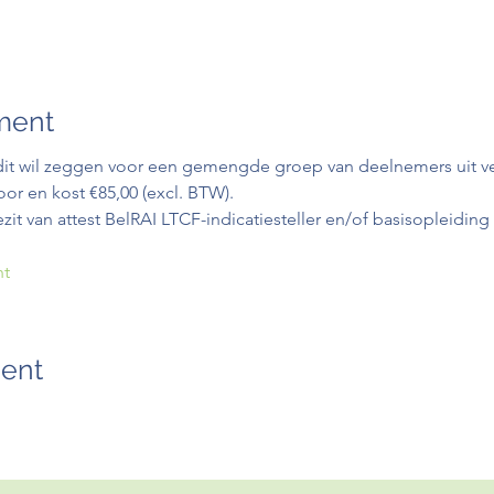
ment
, dit wil zeggen voor een gemengde groep van deelnemers uit ve
oor en kost €85,00 (excl. BTW).
ezit van attest BelRAI LTCF-indicatiesteller en/of basisopleidi
ht
ment