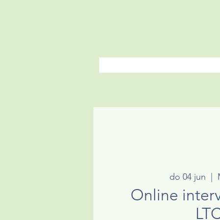
do 04 jun
  |  
Online inter
LT