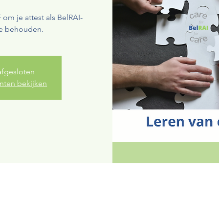
 om je attest als BelRAI-
 te behouden.
 afgesloten
ten bekijken