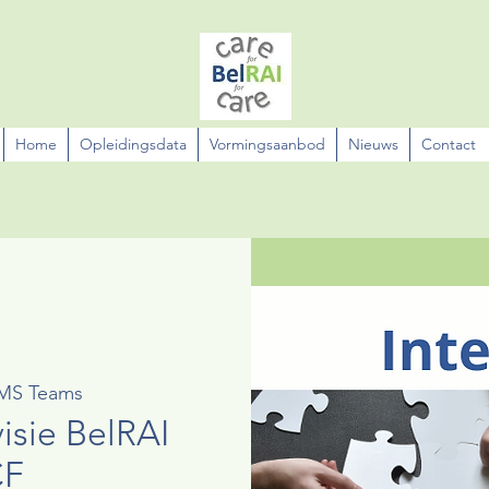
Home
Opleidingsdata
Vormingsaanbod
Nieuws
Contact
MS Teams
visie BelRAI
CF