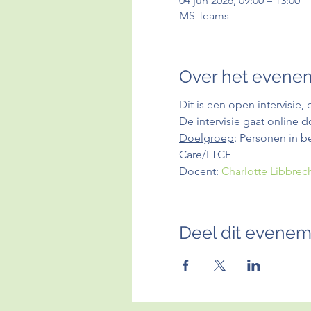
04 jun 2026, 09:00 – 13:00
MS Teams
Over het evene
Dit is een open intervisie
De intervisie gaat online d
Doelgroep
: Personen in b
Care/LTCF
Docent
: 
Charlotte Libbrec
Deel dit evene