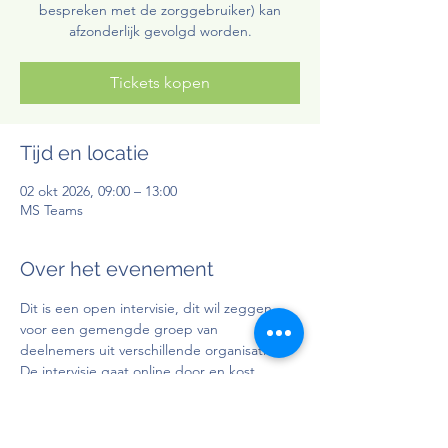
bespreken met de zorggebruiker) kan
afzonderlijk gevolgd worden.
Tickets kopen
Tijd en locatie
02 okt 2026, 09:00 – 13:00
MS Teams
Over het evenement
Dit is een open intervisie, dit wil zeggen 
voor een gemengde groep van 
deelnemers uit verschillende organisaties. 
De intervisie gaat online door en kost 
€85,00 (excl. BTW).
Doelgroep
: Personen in bezit van attest 
BelRAI Home Care indicatiesteller en/of 