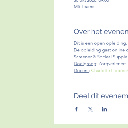
30 okt 2026, 09:00
MS Teams
Over het evene
Dit is een open opleiding,
De opleiding gaat online d
Screener & Sociaal Supple
Doelgroep
: Zorgverleners
Docent
: 
Charlotte Libbrec
Deel dit evene