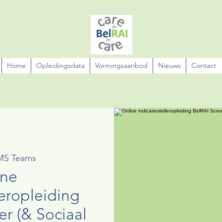
Home
Opleidingsdata
Vormingsaanbod
Nieuws
Contact
MS Teams
ine
leropleiding
er (& Sociaal