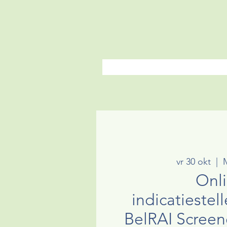
vr 30 okt
  |  
Onl
indicatiestel
BelRAI Screen