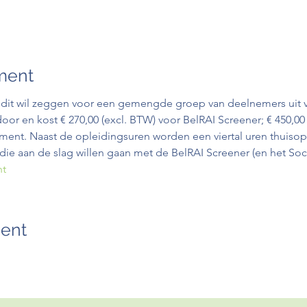
ment
 dit wil zeggen voor een gemengde groep van deelnemers uit ve
oor en kost € 270,00 (excl. BTW) voor BelRAI Screener; € 450,00
ment. Naast de opleidingsuren worden een viertal uren thuisop
 die aan de slag willen gaan met de BelRAI Screener (en het So
ht
ment