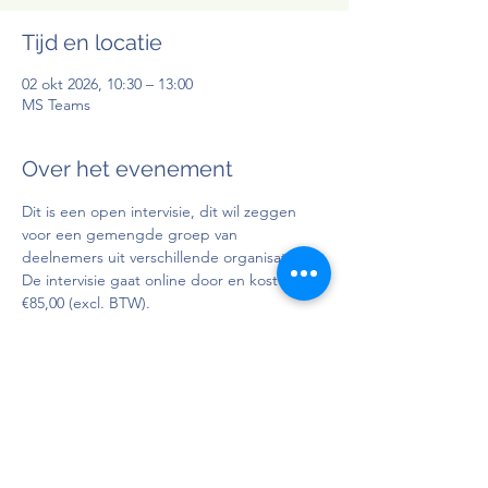
Tijd en locatie
02 okt 2026, 10:30 – 13:00
MS Teams
Over het evenement
Dit is een open intervisie, dit wil zeggen 
voor een gemengde groep van 
deelnemers uit verschillende organisaties. 
De intervisie gaat online door en kost 
€85,00 (excl. BTW).
Doelgroep
: Personen in bezit van attest 
BelRAI Home Care indicatiesteller en/of 
basisopleiding BelRAI screener/Home 
Care/LTCF. Het verdiepingsthema (BelRAI-
Resultaten bespreken met de 
zorggebruiker) kan als afzonderlijke module 
gevolgd worden.
Docent
: 
Charlotte Libbrecht