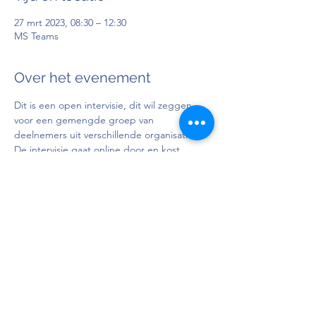
27 mrt 2023, 08:30 – 12:30
MS Teams
Over het evenement
Dit is een open intervisie, dit wil zeggen 
voor een gemengde groep van 
deelnemers uit verschillende organisaties. 
De intervisie gaat online door en kost 
€85,00 (excl. BTW).
Doelgroep
: Personen in bezit van attest 
BelRAI LTCF indicatiesteller en/of 
basisopleiding BelRAI screener/Home 
Care/LTCF
Docent
: 
Charlotte Libbrecht
Deel dit evenement