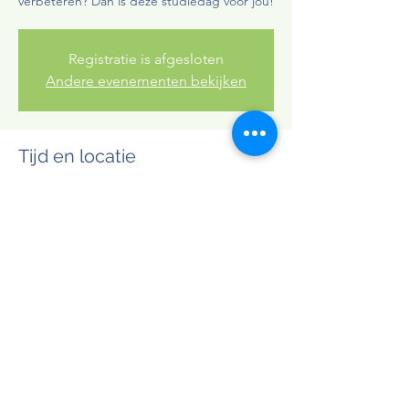
verbeteren? Dan is deze studiedag voor jou!
Registratie is afgesloten
Andere evenementen bekijken
Tijd en locatie
28 mei 2024, 08:30 – 17:30
Diest, Begijnhof, Begijnenstraat, 3290 Diest,
België
Deel dit evenement