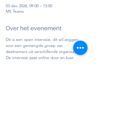
03 dec 2026, 09:00 – 13:00
MS Teams
Over het evenement
Dit is een open intervisie, dit wil zeggen 
voor een gemengde groep van 
deelnemers uit verschillende organisaties. 
De intervisie gaat online door en kost 
€85,00 (excl. BTW).
Doelgroep
: Personen in bezit van attest 
BelRAI LTCF-indicatiesteller en/of 
basisopleiding BelRAI screener/Home 
Care/LTCF
Docent
: 
Charlotte Libbrecht
Deel dit evenement